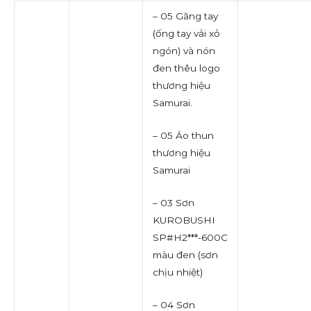
– 05 Găng tay
(ống tay vải xỏ
ngón) và nón
đen thêu logo
thương hiệu
Samurai.
– 05 Áo thun
thương hiệu
Samurai
– 03 Sơn
KUROBUSHI
SP#H2***-600C
màu đen (sơn
chịu nhiệt)
– 04 Sơn