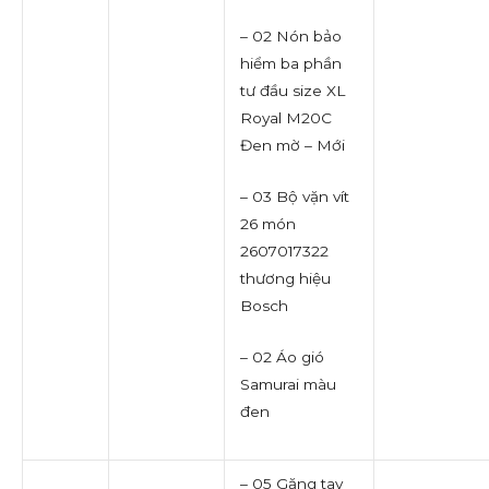
– 02 Nón bảo
hiểm ba phần
tư đầu size XL
Royal M20C
Đen mờ – Mới
– 03 Bộ vặn vít
26 món
2607017322
thương hiệu
Bosch
– 02 Áo gió
Samurai màu
đen
– 05 Găng tay