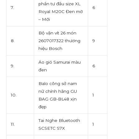
phần tư đầu size XL
7.
6
Royal M20C Đen mờ
– Mới
Bộ vặn vít 26 món
8.
2607017322 thương
9
hiệu Bosch
Áo gió Samurai màu
9.
6
đen
Balo công sở nam
nữ chính hãng GU
10.
1
BAG GB-BL48 xịn
đẹp
Tai Nghe Bluetooth
11.
1
SCSETC S7X