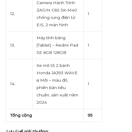
Camera Hành Trình
ZAGIN C6S 5K-M40
12.
1
chống rung điện tử
EIS, 2 màn hình
Máy tính bảng
13.
(Tablet) – Redmi Pad
1
SE 6GB 128GB
Xe mô tô 2 bánh
Honda JA393 WAVE
α Mới – màu đỏ,
14.
1
phiên bản tiêu
chuẩn, sản xuất năm
2024
Tổng cộng
95
Lưu ý về giải thưởng: