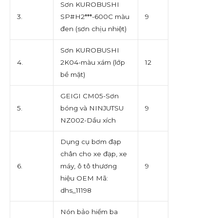
Sơn KUROBUSHI
3.
SP#H2***-600C màu
9
đen (sơn chịu nhiệt)
Sơn KUROBUSHI
4.
2K04-màu xám (lớp
12
bề mặt)
GEIGI CM05-Sơn
5.
bóng và NINJUTSU
9
NZ002-Dầu xích
Dụng cụ bơm đạp
chân cho xe đạp, xe
6.
máy, ô tô thương
9
hiệu OEM Mã:
dhs_11198
Nón bảo hiểm ba