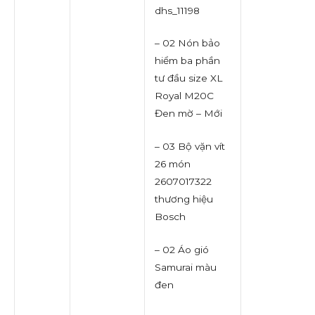
dhs_11198
– 02 Nón bảo
hiểm ba phần
tư đầu size XL
Royal M20C
Đen mờ – Mới
– 03 Bộ vặn vít
26 món
2607017322
thương hiệu
Bosch
– 02 Áo gió
Samurai màu
đen