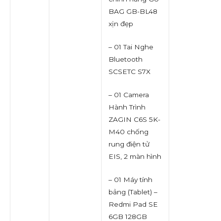
BAG GB-BL48
xịn đẹp
– 01 Tai Nghe
Bluetooth
SCSETC S7X
– 01 Camera
Hành Trình
ZAGIN C6S 5K-
M40 chống
rung điện tử
EIS, 2 màn hình
– 01 Máy tính
bảng (Tablet) –
Redmi Pad SE
6GB 128GB