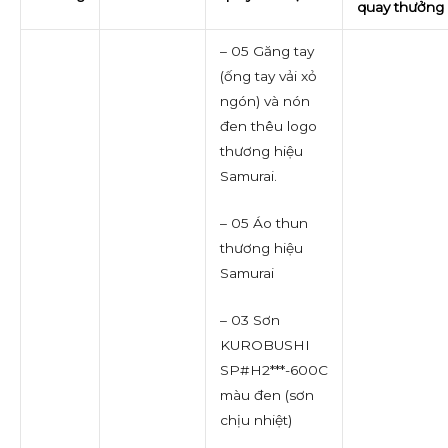
quay thưởng
– 05 Găng tay
(ống tay vải xỏ
ngón) và nón
đen thêu logo
thương hiệu
Samurai.
– 05 Áo thun
thương hiệu
Samurai
– 03 Sơn
KUROBUSHI
SP#H2***-600C
màu đen (sơn
chịu nhiệt)