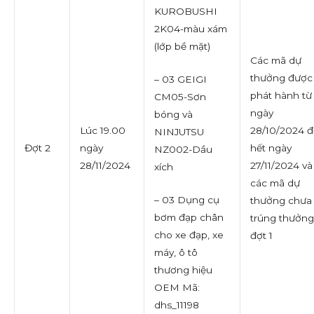
KUROBUSHI
2K04-màu xám
(lớp bề mặt)
Các mã dự
thưởng được
– 03 GEIGI
phát hành từ
CM05-Sơn
ngày
bóng và
Lúc 19.00
28/10/2024 
NINJUTSU
Đợt 2
ngày
hết ngày
NZ002-Dầu
28/11/2024
27/11/2024 và
xích
các mã dự
– 03 Dụng cụ
thưởng chưa
bơm đạp chân
trúng thưởng
cho xe đạp, xe
đợt 1
máy, ô tô
thương hiệu
OEM Mã:
dhs_11198