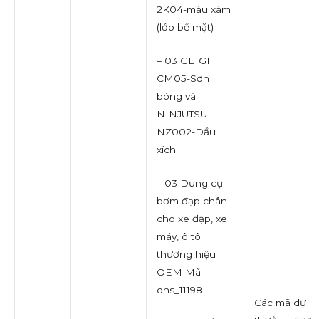
2K04-màu xám
(lớp bề mặt)
– 03 GEIGI
CM05-Sơn
bóng và
NINJUTSU
NZ002-Dầu
xích
– 03 Dụng cụ
bơm đạp chân
cho xe đạp, xe
máy, ô tô
thương hiệu
OEM Mã:
dhs_11198
Các mã dự