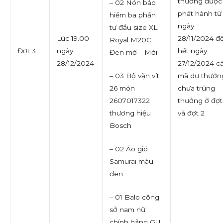
thưởng được
– 02 Nón bảo
phát hành từ
hiểm ba phần
ngày
tư đầu size XL
Lúc 19.00
28/11/2024 đ
Royal M20C
Đợt 3
ngày
hết ngày
Đen mờ – Mới
28/12/2024
27/12/2024 c
mã dự thưởn
– 03 Bộ vặn vít
chưa trúng
26 món
thưởng ở đợt
2607017322
và đợt 2
thương hiệu
Bosch
– 02 Áo gió
Samurai màu
đen
– 01 Balo công
sở nam nữ
chính hãng GU