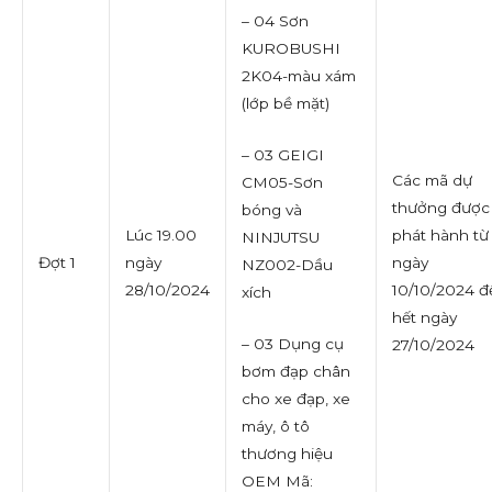
– 04 Sơn
KUROBUSHI
2K04-màu xám
(lớp bề mặt)
– 03 GEIGI
Các mã dự
CM05-Sơn
thưởng được
bóng và
Lúc 19.00
phát hành từ
NINJUTSU
Đợt 1
ngày
ngày
NZ002-Dầu
28/10/2024
10/10/2024 đ
xích
hết ngày
– 03 Dụng cụ
27/10/2024
bơm đạp chân
cho xe đạp, xe
máy, ô tô
thương hiệu
OEM Mã: