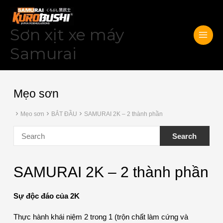
Skip
Main
to
Men
Sơn xịt xe máy
content
Samurai
Mẹo sơn
Mẹo sơn
BẮT ĐẦU
SAMURAI 2K – 2 thành phần
SAMURAI 2K – 2 thành phần
Sự độc đáo của 2K
Thực hành khái niệm 2 trong 1 (trộn chất làm cứng và