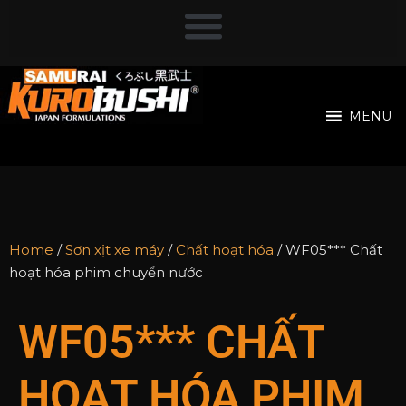
MENU
Home
/
Sơn xịt xe máy
/
Chất hoạt hóa
/ WF05*** Chất
hoạt hóa phim chuyển nước
WF05*** CHẤT
HOẠT HÓA PHIM