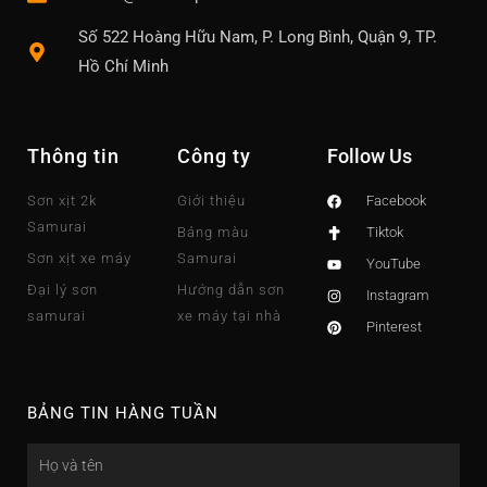
Số 522 Hoàng Hữu Nam, P. Long Bình, Quận 9, TP.
Hồ Chí Minh
Thông tin
Công ty
Follow Us
Sơn xịt 2k
Giới thiệu
Facebook
Samurai
Bảng màu
Tiktok
Sơn xịt xe máy
Samurai
YouTube
Đại lý sơn
Hướng dẫn sơn
Instagram
samurai
xe máy tại nhà
Pinterest
BẢNG TIN HÀNG TUẦN
Name