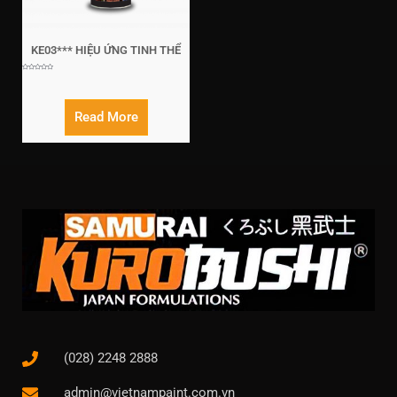
KE03*** HIỆU ỨNG TINH THỂ
Rated
0
out
of
5
Read More
(028) 2248 2888
admin@vietnampaint.com.vn