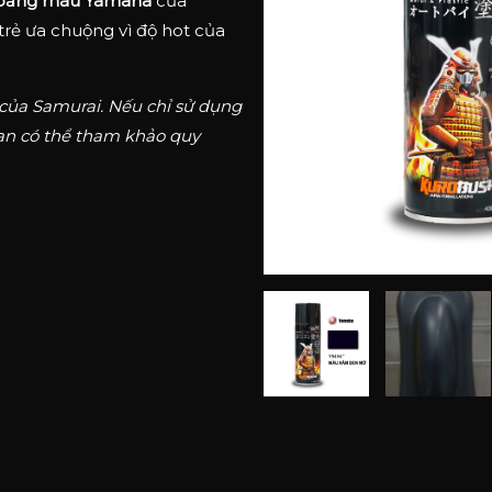
bảng màu Yamaha
của
rẻ ưa chuộng vì độ hot của
 của Samurai. Nếu chỉ sử dụng
ạn có thể tham khảo quy