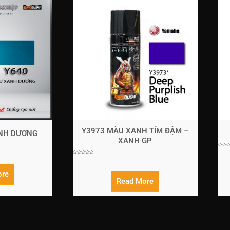
Y3973 MÀU XANH TÍM ĐẬM –
NH DƯƠNG
XANH GP
Rated
0
Rated
out
0
of
out
5
of
ore
5
Read More