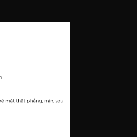
h
bề mặt thật phẳng, mịn, sau