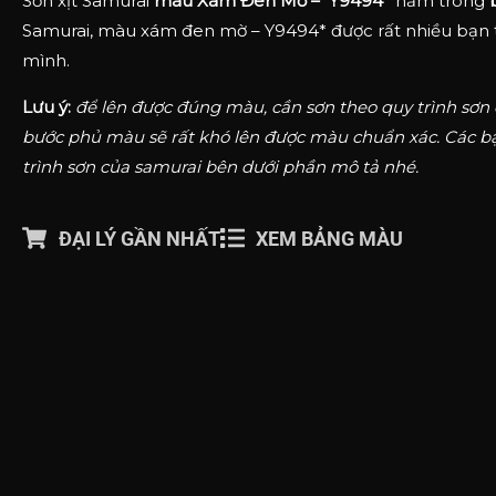
Sơn xịt Samurai
màu Xám Đen Mờ – Y9494*
nằm trong
Samurai, màu xám đen mờ – Y9494* được rất nhiều bạn t
mình.
Lưu ý:
để lên được đúng màu, cần sơn theo quy trình sơn
bước phủ màu sẽ rất khó lên được màu chuẩn xác. Các b
trình sơn của samurai bên dưới phần mô tả nhé.
ĐẠI LÝ GẦN NHẤT
XEM BẢNG MÀU