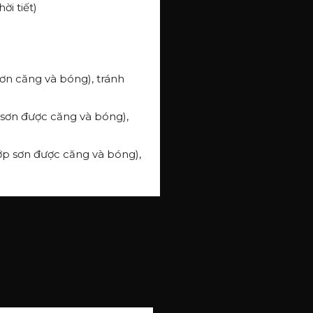
ời tiết)
sơn căng và bóng), tránh
 sơn được căng và bóng),
ớp sơn được căng và bóng),