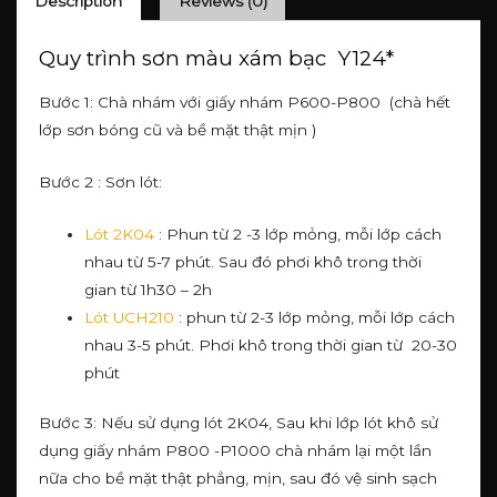
Description
Reviews (0)
Quy trình sơn màu xám bạc Y124*
Bước 1: Chà nhám với giấy nhám P600-P800 (chà hết
lớp sơn bóng cũ và bề mặt thật mịn )
Bước 2 : Sơn lót:
Lót 2K04
: Phun từ 2 -3 lớp mỏng, mỗi lớp cách
nhau từ 5-7 phút. Sau đó phơi khô trong thời
gian từ 1h30 – 2h
Lót UCH210
: phun từ 2-3 lớp mỏng, mỗi lớp cách
nhau 3-5 phút. Phơi khô trong thời gian từ 20-30
phút
Bước 3: Nếu sử dụng lót 2K04, Sau khi lớp lót khô sử
dụng giấy nhám P800 -P1000 chà nhám lại một lần
nữa cho bề mặt thật phẳng, mịn, sau đó vệ sinh sạch