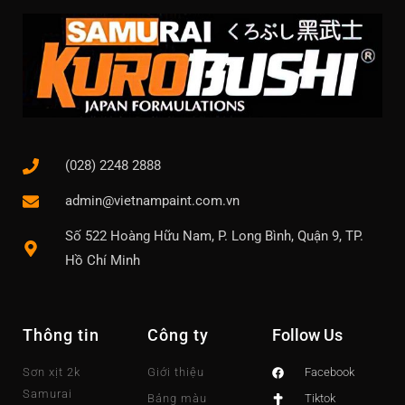
(028) 2248 2888
admin@vietnampaint.com.vn
Số 522 Hoàng Hữu Nam, P. Long Bình, Quận 9, TP.
Hồ Chí Minh
Thông tin
Công ty
Follow Us
Sơn xịt 2k
Giới thiệu
Facebook
Samurai
Bảng màu
Tiktok