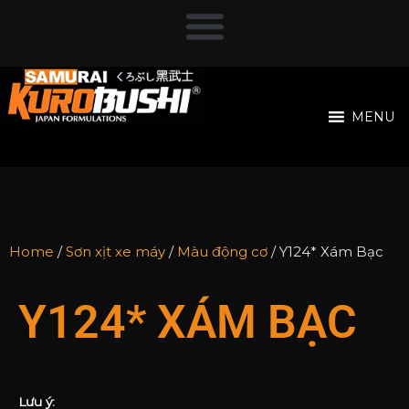
MENU
Home
/
Sơn xịt xe máy
/
Màu động cơ
/ Y124* Xám Bạc
Y124* XÁM BẠC
Lưu ý: