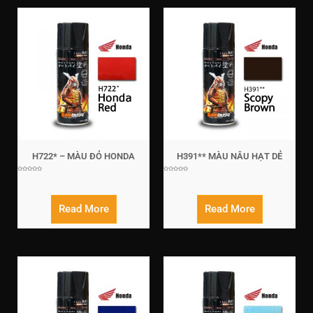
H722* – MÀU ĐỎ HONDA
H391** MÀU NÂU HẠT DẺ
Rated
Rated
0
0
out
out
of
of
5
5
Read More
Read More