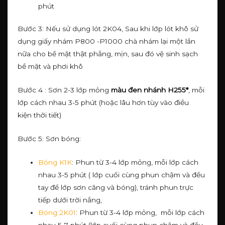
phút
Bước 3: Nếu sử dụng lót 2K04, Sau khi lớp lót khô sử
dụng giấy nhám P800 -P1000 chà nhám lại một lần
nữa cho bề mặt thật phẳng, mịn, sau đó vệ sinh sạch
bề mặt và phơi khô
Bước 4 : Sơn 2-3 lớp mỏng
màu đen nhánh H255*
, mỗi
lớp cách nhau 3-5 phút (hoặc lâu hơn tùy vào điều
kiện thời tiết)
Bước 5: Sơn bóng:
Bóng K1K
: Phun từ 3-4 lớp mỏng, mỗi lớp cách
nhau 3-5 phút ( lớp cuối cùng phun chậm và đều
tay để lớp sơn căng và bóng), tránh phun trực
tiếp dưới trời nắng,
Bóng 2K01
: Phun từ 3-4 lớp mỏng, mỗi lớp cách
nhau 5-7 phút (lớp cuối cùng phun chậm và đều