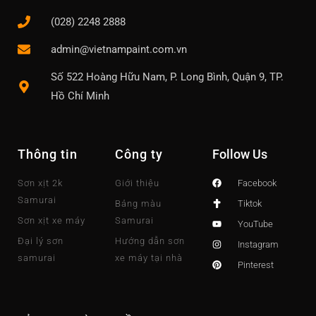
(028) 2248 2888
admin@vietnampaint.com.vn
Số 522 Hoàng Hữu Nam, P. Long Bình, Quận 9, TP.
Hồ Chí Minh
Thông tin
Công ty
Follow Us
Sơn xịt 2k
Giới thiệu
Facebook
Samurai
Bảng màu
Tiktok
Sơn xịt xe máy
Samurai
YouTube
Đại lý sơn
Hướng dẫn sơn
Instagram
samurai
xe máy tại nhà
Pinterest