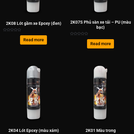
2K07S Phủ sàn xe tải – PU (màu
2K08 Lót gầm xe Epoxy (đen)
bạc)
Rated
0
Rated
Read more
out
0
Read more
of
out
5
of
5
2K04 Lót Epoxy (màu xám)
2K01 Màu trong