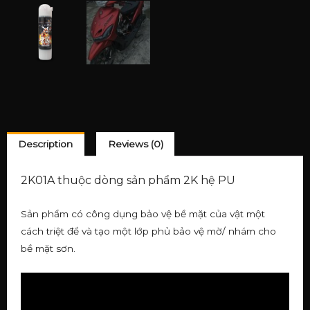
Description
Reviews (0)
2K01A thuộc dòng sản phẩm 2K hệ PU
Sản phẩm có công dụng bảo vệ bề mặt của vật một
cách triệt để và tạo một lớp phủ bảo vệ mờ/ nhám cho
bề mặt sơn.