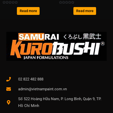
Rated
Rated
0
0
Read more
Read more
out
out
of
of
5
5
02 822 482 888
admin@vietnampaint.com.vn
Số 522 Hoàng Hữu Nam, P. Long Bình, Quận 9, TP.
Hồ Chí Minh