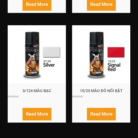
Read More
Read More
3/124 MÀU BẠC
15/23 MÀU ĐỎ NỔI BẬT
Rated
Rated
0
0
out
out
of
of
5
5
Read More
Read More