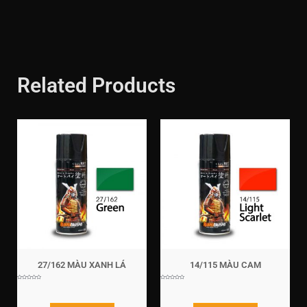
Related Products
27/162 MÀU XANH LÁ
14/115 MÀU CAM
Rated
Rated
0
0
out
out
of
of
5
5