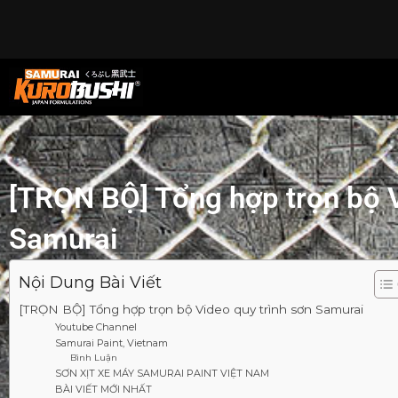
[TRỌN BỘ] Tổng hợp trọn bộ V
Samurai
Nội Dung Bài Viết
[TRỌN BỘ] Tổng hợp trọn bộ Video quy trình sơn Samurai
Youtube Channel
Samurai Paint, Vietnam
Bình Luận
SƠN XỊT XE MÁY SAMURAI PAINT VIỆT NAM
BÀI VIẾT MỚI NHẤT