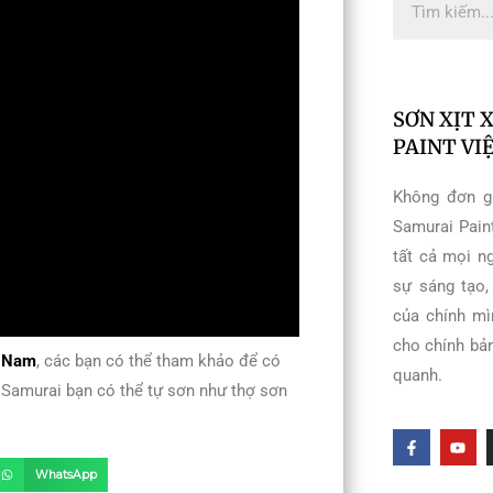
SƠN XỊT 
PAINT VI
Không đơn gi
Samurai Pain
tất cả mọi n
sự sáng tạo,
của chính mì
cho chính bả
t Nam
, các bạn có thể tham khảo để có
quanh.
 Samurai bạn có thể tự sơn như thợ sơn
F
Y
a
o
c
u
WhatsApp
e
t