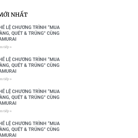
a
e
g
r
r
e
 MỚI NHẤT
a
s
m
t
HỂ LỆ CHƯƠNG TRÌNH “MUA
ÀNG, QUÉT & TRÚNG” CÙNG
AMURAI
m tiếp »
HỂ LỆ CHƯƠNG TRÌNH “MUA
ÀNG, QUÉT & TRÚNG” CÙNG
AMURAI
m tiếp »
HỂ LỆ CHƯƠNG TRÌNH “MUA
ÀNG, QUÉT & TRÚNG” CÙNG
AMURAI
m tiếp »
HỂ LỆ CHƯƠNG TRÌNH “MUA
ÀNG, QUÉT & TRÚNG” CÙNG
AMURAI