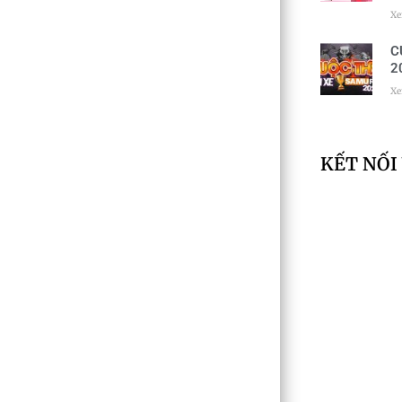
Xe
C
2
Xe
KẾT NỐI