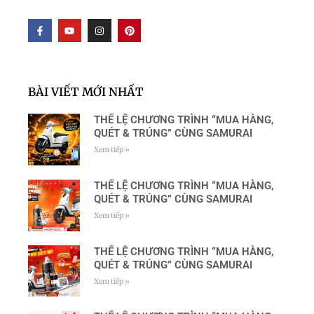
F
Y
I
P
a
o
n
i
c
u
s
n
e
t
t
t
b
u
a
e
o
b
g
r
o
e
r
e
BÀI VIẾT MỚI NHẤT
k
a
s
-
m
t
f
THỂ LỆ CHƯƠNG TRÌNH “MUA HÀNG,
QUÉT & TRÚNG” CÙNG SAMURAI
Xem tiếp »
THỂ LỆ CHƯƠNG TRÌNH “MUA HÀNG,
QUÉT & TRÚNG” CÙNG SAMURAI
Xem tiếp »
THỂ LỆ CHƯƠNG TRÌNH “MUA HÀNG,
QUÉT & TRÚNG” CÙNG SAMURAI
Xem tiếp »