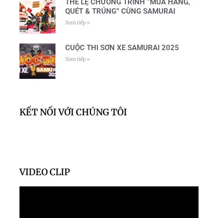
THỂ LỆ CHƯƠNG TRÌNH “MUA HÀNG,
QUÉT & TRÚNG” CÙNG SAMURAI
Xem tiếp »
CUỘC THI SƠN XE SAMURAI 2025
Xem tiếp »
KẾT NỐI VỚI CHÚNG TÔI
VIDEO CLIP