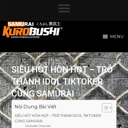
MENU
SIÊU HÓT HÒN HỌT – TRỞ
THÀNH IDOL TIKTOKER
CÙNG SAMURAI
Nội Dung Bài Viết
SIÊU HÓT HÒN HỌT – TRỞ THÀNH IDOL TIKTOKER
CÙNG SAMURAI
Youtube Channel