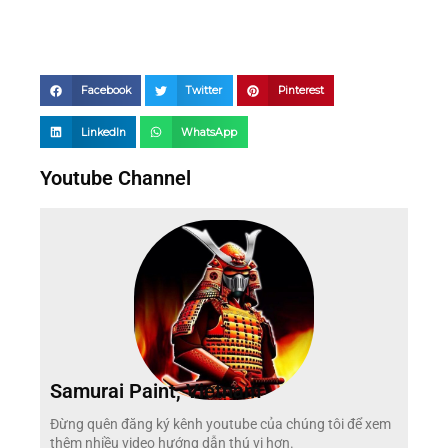
Facebook
Twitter
Pinterest
LinkedIn
WhatsApp
Youtube Channel
Samurai Paint, Vietnam
Đừng quên đăng ký kênh youtube của chúng tôi để xem
thêm nhiều video hướng dẫn thú vị hơn.