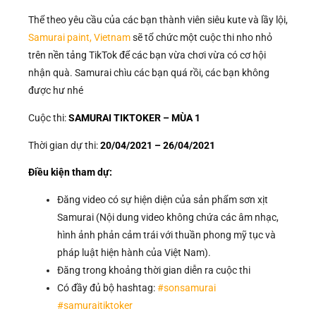
Thể theo yêu cầu của các bạn thành viên siêu kute và lầy lội,
Samurai paint, Vietnam
sẽ tổ chức một cuộc thi nho nhỏ
trên nền tảng TikTok để các bạn vừa chơi vừa có cơ hội
nhận quà. Samurai chìu các bạn quá rồi, các bạn không
được hư nhé
Cuộc thi:
SAMURAI TIKTOKER – MÙA 1
Thời gian dự thi:
20/04/2021 – 26/04/2021
Điều kiện tham dự:
Đăng video có sự hiện diện của sản phẩm sơn xịt
Samurai (Nội dung video không chứa các âm nhạc,
hình ảnh phản cảm trái với thuần phong mỹ tục và
pháp luật hiện hành của Việt Nam).
Đăng trong khoảng thời gian diễn ra cuộc thi
Có đầy đủ bộ hashtag:
#sonsamurai
#samuraitiktoker