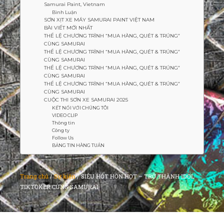
Samurai Paint, Vietnam
Bình Luận
SƠN XỊT XE MÁY SAMURAI PAINT VIỆT NAM
BÀI VIẾT MỚI NHẤT
THỂ LỆ CHƯƠNG TRÌNH “MUA HÀNG, QUÉT & TRÚNG”
CÙNG SAMURAI
THỂ LỆ CHƯƠNG TRÌNH “MUA HÀNG, QUÉT & TRÚNG”
CÙNG SAMURAI
THỂ LỆ CHƯƠNG TRÌNH “MUA HÀNG, QUÉT & TRÚNG”
CÙNG SAMURAI
THỂ LỆ CHƯƠNG TRÌNH “MUA HÀNG, QUÉT & TRÚNG”
CÙNG SAMURAI
CUỘC THI SƠN XE SAMURAI 2025
KẾT NỐI VỚI CHÚNG TÔI
VIDEO CLIP
Thông tin
Công ty
Follow Us
BẢNG TIN HÀNG TUẦN
Trang chủ
/
Sự kiện
/
SIÊU HÓT HÒN HỌT – TRỞ THÀNH IDOL
TIKTOKER CÙNG SAMURAI