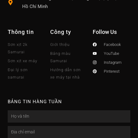
Hồ Chí Minh
Thông tin
Công ty
Follow Us
Sơn xịt 2k
Giới thiệu
Facebook
Samurai
Bảng màu
YouTube
Sơn xịt xe máy
Samurai
Instagram
Đại lý sơn
Hướng dẫn sơn
Pinterest
samurai
xe máy tại nhà
BẢNG TIN HÀNG TUẦN
Name
Email