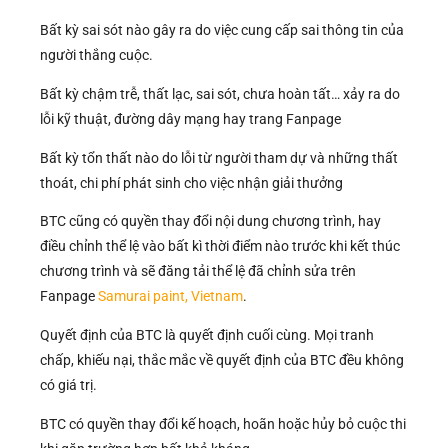
Bất kỳ sai sót nào gây ra do việc cung cấp sai thông tin của
người thắng cuộc.
Bất kỳ chậm trễ, thất lạc, sai sót, chưa hoàn tất… xảy ra do
lỗi kỹ thuật, đường dây mạng hay trang Fanpage
Bất kỳ tổn thất nào do lỗi từ người tham dự và những thất
thoát, chi phí phát sinh cho việc nhận giải thưởng
BTC cũng có quyền thay đổi nội dung chương trình, hay
điều chỉnh thể lệ vào bất kì thời điểm nào trước khi kết thúc
chương trình và sẽ đăng tải thể lệ đã chỉnh sửa trên
Fanpage
Samurai paint, Vietnam
.
Quyết định của BTC là quyết định cuối cùng. Mọi tranh
chấp, khiếu nại, thắc mắc về quyết định của BTC đều không
có giá trị.
BTC có quyền thay đổi kế hoạch, hoãn hoặc hủy bỏ cuộc thi